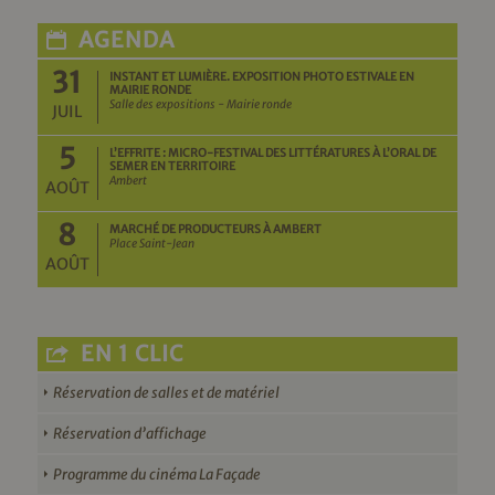
AGENDA
31
INSTANT ET LUMIÈRE. EXPOSITION PHOTO ESTIVALE EN
MAIRIE RONDE
Salle des expositions - Mairie ronde
JUIL
5
L’EFFRITE : MICRO-FESTIVAL DES LITTÉRATURES À L’ORAL DE
SEMER EN TERRITOIRE
Ambert
AOÛT
8
MARCHÉ DE PRODUCTEURS À AMBERT
Place Saint-Jean
AOÛT
EN 1 CLIC
Réservation de salles et de matériel
Réservation d’affichage
Programme du cinéma La Façade