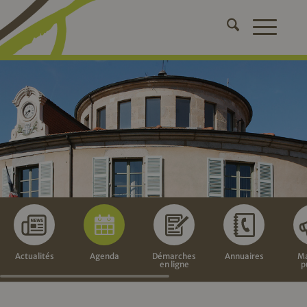
Actualités
Agenda
Démarches
Annuaires
Ma
en ligne
p