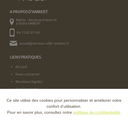
A PROPOS D'AMBERT
Mairie - Boulevard Henri IV
63600 AMBERT
04 73 82 07 60
accueil@services-ville-ambert.fr
LIENS PRATIQUES
Accueil
Nous contacter
Mentions légales
Confidentialité
Ce site utilise des cookies pour personnaliser et améliorer votre
NOS LABELS
confort d'utilisation.
Pour en savoir plus, consultez notre
politique de confidentialité
.