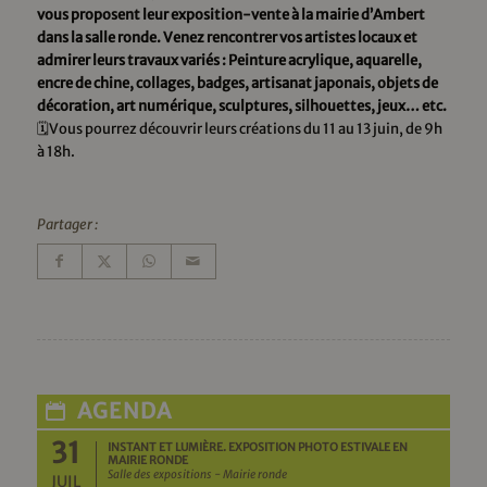
vous proposent leur exposition-vente à la mairie d’Ambert
dans la salle ronde. Venez rencontrer vos artistes locaux et
admirer leurs travaux variés : Peinture acrylique, aquarelle,
encre de chine, collages, badges, artisanat japonais, objets de
décoration, art numérique, sculptures, silhouettes, jeux… etc.
🗓️Vous pourrez découvrir leurs créations du 11 au 13 juin, de 9h
à 18h.
Partager :
AGENDA
31
INSTANT ET LUMIÈRE. EXPOSITION PHOTO ESTIVALE EN
MAIRIE RONDE
Salle des expositions - Mairie ronde
JUIL