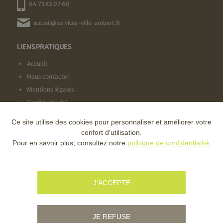
04 73 82 07 60
accueil@services-ville-ambert.fr
LIENS PRATIQUES
Accueil
Nous contacter
Mentions légales
Confidentialité
Ce site utilise des cookies pour personnaliser et améliorer votre
NOS LABELS
confort d'utilisation.
Pour en savoir plus, consultez notre
politique de confidentialité
.
NOS FINANCEURS
J'ACCEPTE
JE REFUSE