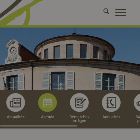
Actualités
Agenda
Démarches
Annuaires
Ma
en ligne
p