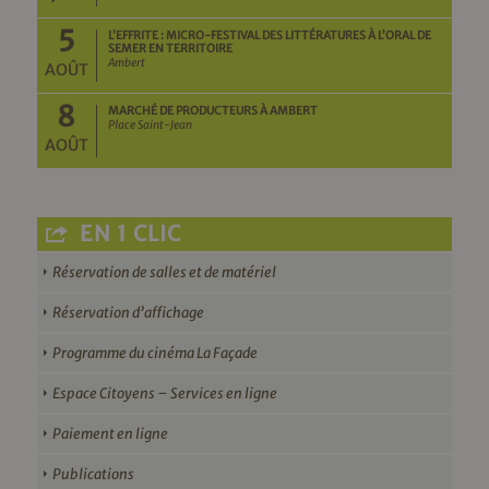
5
L’EFFRITE : MICRO-FESTIVAL DES LITTÉRATURES À L’ORAL DE
SEMER EN TERRITOIRE
Ambert
AOÛT
8
MARCHÉ DE PRODUCTEURS À AMBERT
Place Saint-Jean
AOÛT
EN 1 CLIC
Réservation de salles et de matériel
Réservation d’affichage
Programme du cinéma La Façade
Espace Citoyens – Services en ligne
Paiement en ligne
Publications