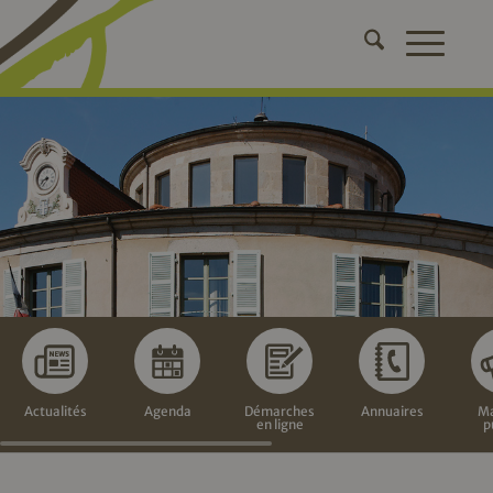
Actualités
Agenda
Démarches
Annuaires
Ma
en ligne
p