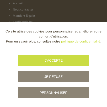
Accueil
Nous contacter
Mentions légales
Confidentialité
Ce site utilise des cookies pour personnaliser et améliorer votre
NOS LABELS
confort d'utilisation.
Pour en savoir plus, consultez notre
politique de confidentialité
.
NOS FINANCEURS
J'ACCEPTE
JE REFUSE
PERSONNALISER
© Copyright - Ville d'Ambert