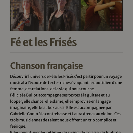
Fé et les Frisés
Chanson française
Découvrir l’univers de Fé & les Frisés c’est partir pour un voyage
musical à l’écoute de textes riches évoquant le quotidien d’une
femme, des relations, de la vie qui nous touche.
Félicitée Bullot accompagne ses textes à la guitare et au
looper, elle chante, elle slame, elle improvise en langage
imaginaire, elle beat box aussi. Elle est accompagnée par
Gabrielle Gonin à la contrebasse et Laura Arenas au violon. Ces
trois musiciennes de talent nous offrent un trio complice et
féérique.
Elles jouent avec les rythmes du swing, de la valse, du funk, de