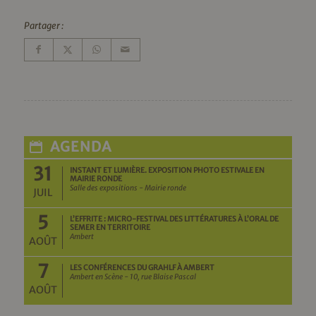
Partager :
AGENDA
31
INSTANT ET LUMIÈRE. EXPOSITION PHOTO ESTIVALE EN
MAIRIE RONDE
Salle des expositions - Mairie ronde
JUIL
5
L’EFFRITE : MICRO-FESTIVAL DES LITTÉRATURES À L’ORAL DE
SEMER EN TERRITOIRE
Ambert
AOÛT
7
LES CONFÉRENCES DU GRAHLF À AMBERT
Ambert en Scène - 10, rue Blaise Pascal
AOÛT