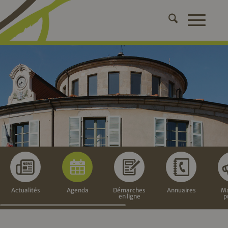
Actualités
Agenda
Démarches
Annuaires
Ma
en ligne
p