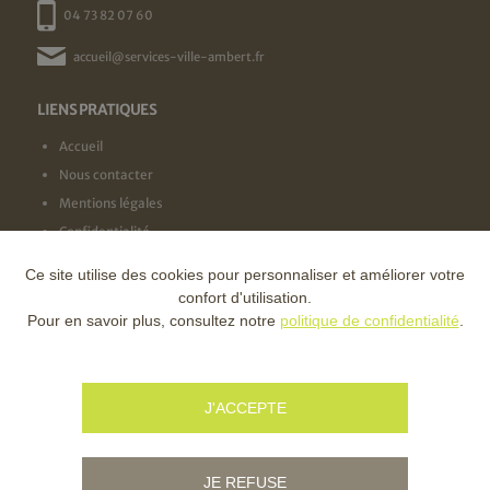
04 73 82 07 60
accueil@services-ville-ambert.fr
LIENS PRATIQUES
Accueil
Nous contacter
Mentions légales
Confidentialité
Ce site utilise des cookies pour personnaliser et améliorer votre
NOS LABELS
confort d'utilisation.
Pour en savoir plus, consultez notre
politique de confidentialité
.
NOS FINANCEURS
J'ACCEPTE
JE REFUSE