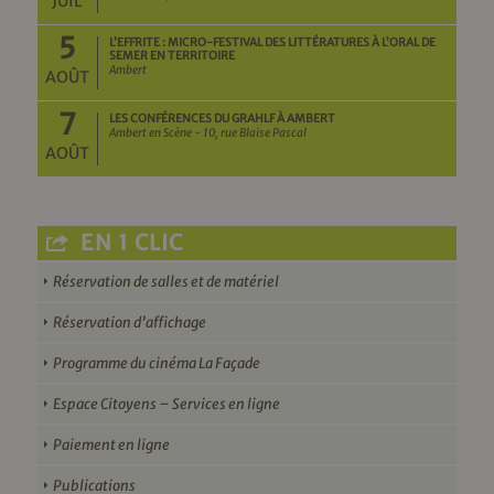
JUIL
5
L’EFFRITE : MICRO-FESTIVAL DES LITTÉRATURES À L’ORAL DE
SEMER EN TERRITOIRE
Ambert
AOÛT
7
LES CONFÉRENCES DU GRAHLF À AMBERT
Ambert en Scène - 10, rue Blaise Pascal
AOÛT
EN 1 CLIC
Réservation de salles et de matériel
Réservation d’affichage
Programme du cinéma La Façade
Espace Citoyens – Services en ligne
Paiement en ligne
Publications