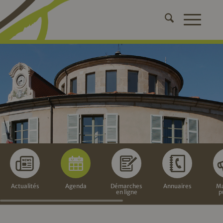
Actualités
Agenda
Démarches
Annuaires
Ma
en ligne
p