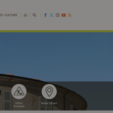
RETOUR
TS-CULTURE
À
L'ACCUEIL
Infos
Nous situer
travaux