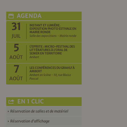
AGENDA
31
INSTANT ET LUMIÈRE.
EXPOSITION PHOTO ESTIVALE EN
MAIRIE RONDE
JUIL
Salle des expositions - Mairie ronde
5
L’EFFRITE : MICRO-FESTIVAL DES
LITTÉRATURES À L’ORAL DE
SEMER EN TERRITOIRE
AOÛT
Ambert
7
LES CONFÉRENCES DU GRAHLF À
AMBERT
Ambert en Scène - 10, rue Blaise
AOÛT
Pascal
EN 1 CLIC
Réservation de salles et de matériel
Réservation d’affichage