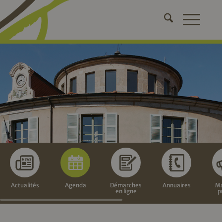
Actualités
Agenda
Démarches
Annuaires
Ma
en ligne
p