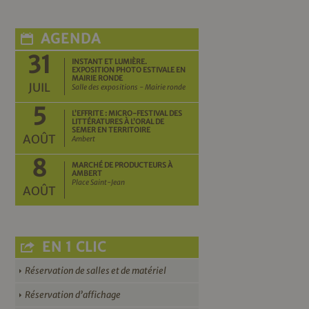
AGENDA
31
INSTANT ET LUMIÈRE.
EXPOSITION PHOTO ESTIVALE EN
MAIRIE RONDE
JUIL
Salle des expositions - Mairie ronde
5
L’EFFRITE : MICRO-FESTIVAL DES
LITTÉRATURES À L’ORAL DE
SEMER EN TERRITOIRE
AOÛT
Ambert
8
MARCHÉ DE PRODUCTEURS À
AMBERT
Place Saint-Jean
AOÛT
EN 1 CLIC
Réservation de salles et de matériel
Réservation d’affichage