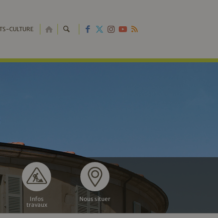
RETOUR
TS-CULTURE
À
L'ACCUEIL
Infos
Nous situer
travaux