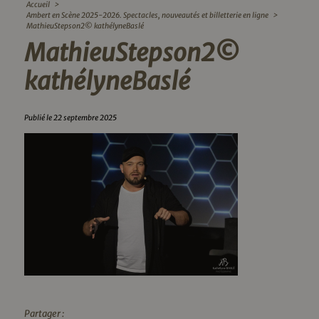
Accueil
>
Ambert en Scène 2025-2026. Spectacles, nouveautés et billetterie en ligne
>
MathieuStepson2© kathélyneBaslé
MathieuStepson2©
kathélyneBaslé
Publié le 22 septembre 2025
Partager :