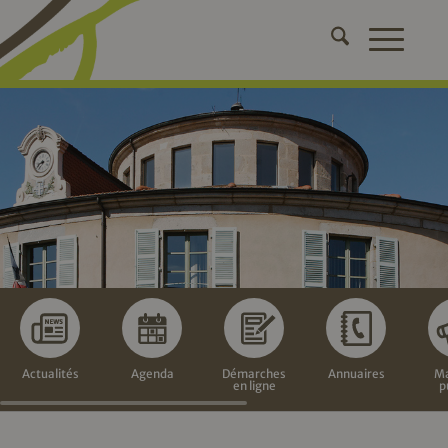
Actualités
Agenda
Démarches
Annuaires
Ma
en ligne
p