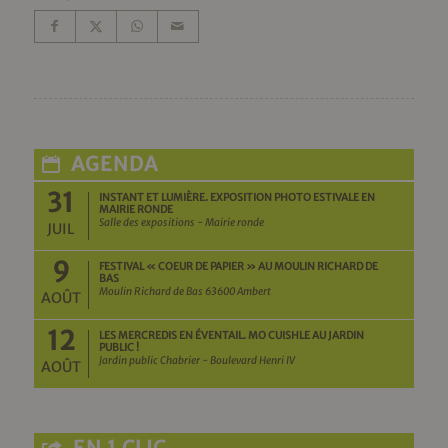
AGENDA
31
INSTANT ET LUMIÈRE. EXPOSITION PHOTO ESTIVALE EN
MAIRIE RONDE
Salle des expositions - Mairie ronde
JUIL
9
FESTIVAL « COEUR DE PAPIER » AU MOULIN RICHARD DE
BAS
Moulin Richard de Bas 63600 Ambert
AOÛT
12
LES MERCREDIS EN ÉVENTAIL. MO CUISHLE AU JARDIN
PUBLIC !
Jardin public Chabrier - Boulevard Henri IV
AOÛT