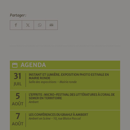
Partager :
AGENDA
31
INSTANT ET LUMIÈRE. EXPOSITION PHOTO ESTIVALE EN
MAIRIE RONDE
Salle des expositions - Mairie ronde
JUIL
5
L’EFFRITE : MICRO-FESTIVAL DES LITTÉRATURES À L’ORAL DE
SEMER EN TERRITOIRE
Ambert
AOÛT
7
LES CONFÉRENCES DU GRAHLF À AMBERT
Ambert en Scène - 10, rue Blaise Pascal
AOÛT