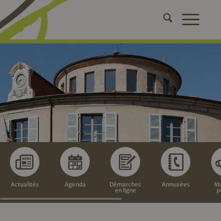
Actualités
Agenda
Démarches
Annuaires
Ma
en ligne
p