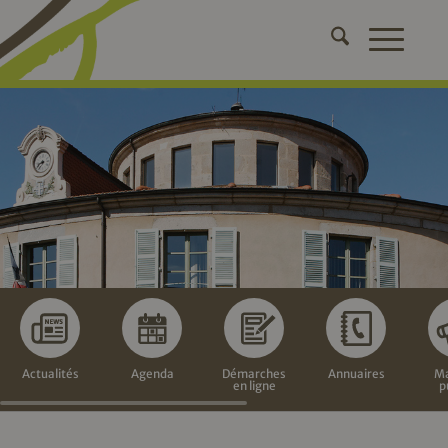
Actualités
Agenda
Démarches
Annuaires
Ma
en ligne
p