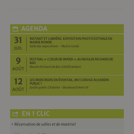
AGENDA
31
INSTANT ET LUMIÈRE. EXPOSITION PHOTO ESTIVALE EN
MAIRIE RONDE
Salle des expositions - Mairie ronde
JUIL
9
FESTIVAL « COEUR DE PAPIER » AU MOULIN RICHARD DE
BAS
Moulin Richard de Bas 63600 Ambert
AOÛT
12
LES MERCREDIS EN ÉVENTAIL. MO CUISHLE AU JARDIN
PUBLIC !
Jardin public Chabrier - Boulevard Henri IV
AOÛT
EN 1 CLIC
Réservation de salles et de matériel