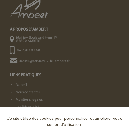
A PROPOS D'AMBERT
Mairie - Boulevard Henri IV
63600 AMBERT
04 73 82 07 60
accueil@services-ville-ambert.fr
LIENS PRATIQUES
Accueil
Nous contacter
Mentions légales
Confidentialité
Ce site utilise des cookies pour personnaliser et améliorer votre
NOS LABELS
confort d'utilisation.