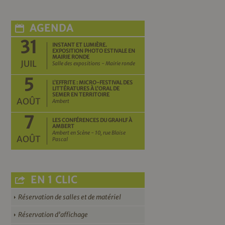
AGENDA
31
INSTANT ET LUMIÈRE.
EXPOSITION PHOTO ESTIVALE EN
MAIRIE RONDE
JUIL
Salle des expositions - Mairie ronde
5
L’EFFRITE : MICRO-FESTIVAL DES
LITTÉRATURES À L’ORAL DE
SEMER EN TERRITOIRE
AOÛT
Ambert
7
LES CONFÉRENCES DU GRAHLF À
AMBERT
Ambert en Scène - 10, rue Blaise
AOÛT
Pascal
EN 1 CLIC
Réservation de salles et de matériel
Réservation d’affichage