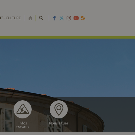
RETOUR
TS-CULTURE
À
L'ACCUEIL
Infos
Nous situer
travaux