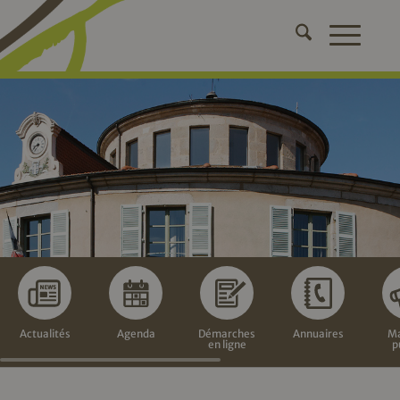
Actualités
Agenda
Démarches
Annuaires
Ma
en ligne
p