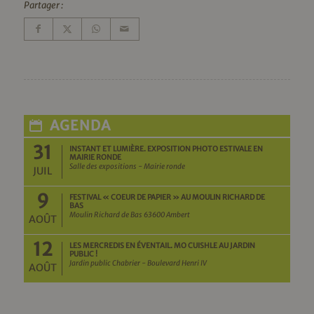
Partager :
AGENDA
31
INSTANT ET LUMIÈRE. EXPOSITION PHOTO ESTIVALE EN
MAIRIE RONDE
Salle des expositions - Mairie ronde
JUIL
9
FESTIVAL « COEUR DE PAPIER » AU MOULIN RICHARD DE
BAS
Moulin Richard de Bas 63600 Ambert
AOÛT
12
LES MERCREDIS EN ÉVENTAIL. MO CUISHLE AU JARDIN
PUBLIC !
Jardin public Chabrier - Boulevard Henri IV
AOÛT