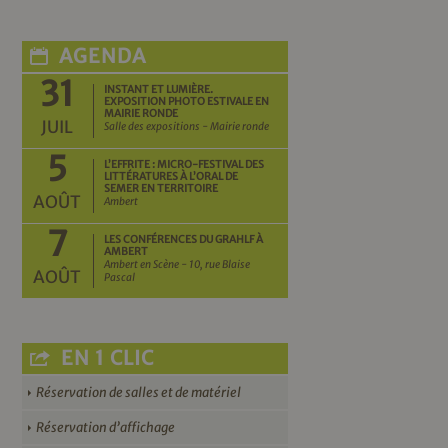
AGENDA
31
INSTANT ET LUMIÈRE.
EXPOSITION PHOTO ESTIVALE EN
MAIRIE RONDE
JUIL
Salle des expositions - Mairie ronde
5
L’EFFRITE : MICRO-FESTIVAL DES
LITTÉRATURES À L’ORAL DE
SEMER EN TERRITOIRE
AOÛT
Ambert
7
LES CONFÉRENCES DU GRAHLF À
AMBERT
Ambert en Scène - 10, rue Blaise
AOÛT
Pascal
EN 1 CLIC
Réservation de salles et de matériel
Réservation d’affichage