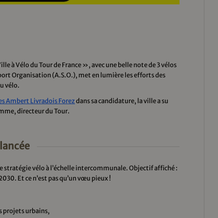
Ville à Vélo du Tour de France », avec une belle note de 3 vélos
ort Organisation (A.S.O.), met en lumière les efforts des
u vélo.
Ambert Livradois Forez
dans sa candidature, la ville a su
omme, directeur du Tour.
 lancée
aie stratégie vélo à l’échelle intercommunale. Objectif affiché :
2030. Et ce n’est pas qu’un vœu pieux !
 projets urbains,