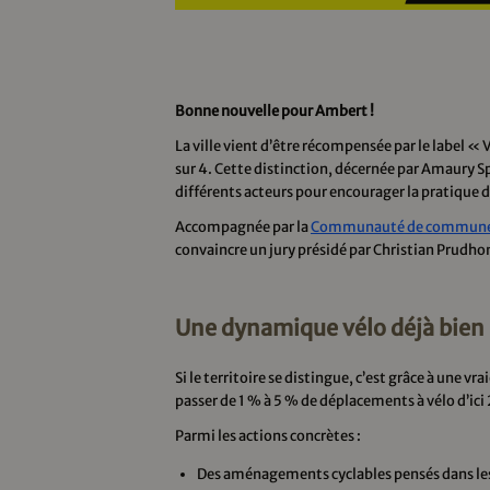
Bonne nouvelle pour Ambert !
La ville vient d’être récompensée par le label « 
sur 4. Cette distinction, décernée par Amaury Sp
différents acteurs pour encourager la pratique d
Accompagnée par la
Communauté de communes 
convaincre un jury présidé par Christian Prudh
Une dynamique vélo déjà bien
Si le territoire se distingue, c’est grâce à une vr
passer de 1 % à 5 % de déplacements à vélo d’ici 
Parmi les actions concrètes :
Des aménagements cyclables pensés dans les