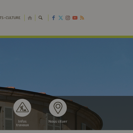
RETOUR
TS-CULTURE
À
L'ACCUEIL
Infos
Nous situer
travaux