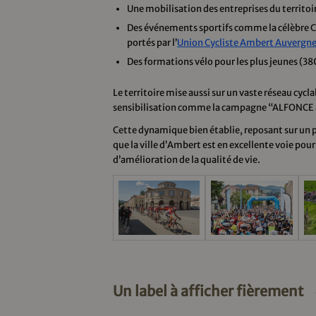
Une mobilisation des entreprises du territoi
Des événements sportifs comme la célèbre Cy
portés par l’
Union Cycliste Ambert Auvergn
Des formations vélo pour les plus jeunes (380
Le territoire mise aussi sur un vaste réseau cyc
sensibilisation comme la campagne “ALFONCE à
Cette dynamique bien établie, reposant sur un 
que la ville d’Ambert est en excellente voie pour
d’amélioration de la qualité de vie.
Un label à afficher fièrement