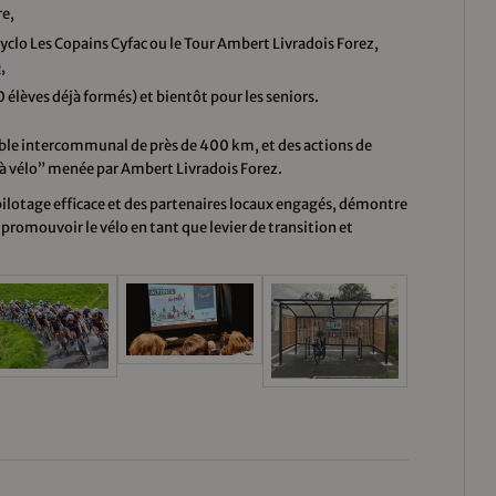
re,
clo Les Copains Cyfac ou le Tour Ambert Livradois Forez,
e
,
 élèves déjà formés) et bientôt pour les seniors.
lable intercommunal de près de 400 km, et des actions de
 vélo” menée par Ambert Livradois Forez.
pilotage efficace et des partenaires locaux engagés, démontre
 promouvoir le vélo en tant que levier de transition et