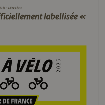
lisée « Ville a Vélo »
fficiellement labellisée «