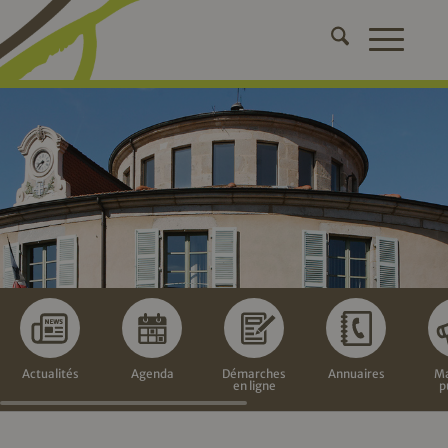
Actualités
Agenda
Démarches
Annuaires
Ma
en ligne
p