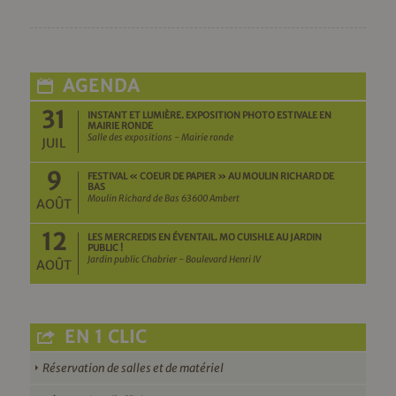
AGENDA
31
INSTANT ET LUMIÈRE. EXPOSITION PHOTO ESTIVALE EN
MAIRIE RONDE
Salle des expositions - Mairie ronde
JUIL
9
FESTIVAL « COEUR DE PAPIER » AU MOULIN RICHARD DE
BAS
Moulin Richard de Bas 63600 Ambert
AOÛT
12
LES MERCREDIS EN ÉVENTAIL. MO CUISHLE AU JARDIN
PUBLIC !
Jardin public Chabrier - Boulevard Henri IV
AOÛT
EN 1 CLIC
Réservation de salles et de matériel