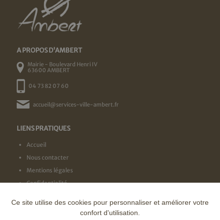
A PROPOS D'AMBERT
Mairie - Boulevard Henri IV
63600 AMBERT
04 73 82 07 60
accueil@services-ville-ambert.fr
LIENS PRATIQUES
Accueil
Nous contacter
Mentions légales
Confidentialité
Ce site utilise des cookies pour personnaliser et améliorer votre
NOS LABELS
confort d'utilisation.