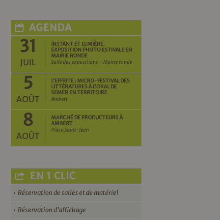
AGENDA
31
INSTANT ET LUMIÈRE.
EXPOSITION PHOTO ESTIVALE EN
MAIRIE RONDE
JUIL
Salle des expositions - Mairie ronde
5
L’EFFRITE : MICRO-FESTIVAL DES
LITTÉRATURES À L’ORAL DE
SEMER EN TERRITOIRE
AOÛT
Ambert
8
MARCHÉ DE PRODUCTEURS À
AMBERT
Place Saint-Jean
AOÛT
EN 1 CLIC
Réservation de salles et de matériel
Réservation d’affichage