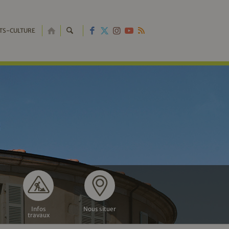
RETOUR
TS-CULTURE
À
L'ACCUEIL
Infos
Nous situer
travaux