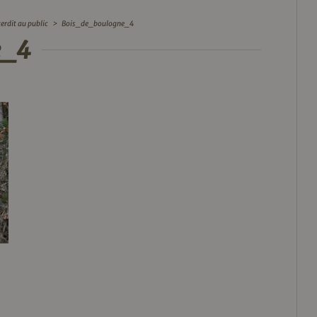
erdit au public
>
Bois_de_boulogne_4
e_4