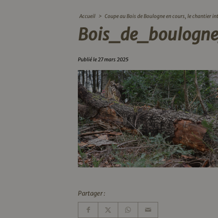
Accueil
>
Coupe au Bois de Boulogne en cours, le chantier int
Bois_de_boulogn
Publié le 27 mars 2025
Partager :