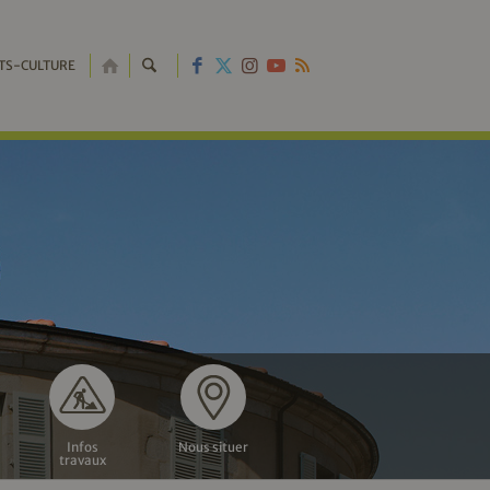
RETOUR
TS-CULTURE
À
L'ACCUEIL
Infos
Nous situer
travaux