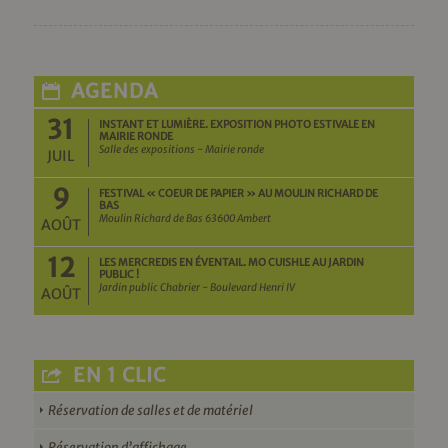
AGENDA
31
INSTANT ET LUMIÈRE. EXPOSITION PHOTO ESTIVALE EN
MAIRIE RONDE
Salle des expositions - Mairie ronde
JUIL
9
FESTIVAL « COEUR DE PAPIER » AU MOULIN RICHARD DE
BAS
Moulin Richard de Bas 63600 Ambert
AOÛT
12
LES MERCREDIS EN ÉVENTAIL. MO CUISHLE AU JARDIN
PUBLIC !
Jardin public Chabrier - Boulevard Henri IV
AOÛT
EN 1 CLIC
Réservation de salles et de matériel
Réservation d’affichage