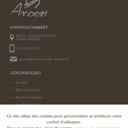
A PROPOS D'AMBERT
Mairie - Boulevard Henri IV
63600 AMBERT
04 73 82 07 60
accueil@services-ville-ambert.fr
LIENS PRATIQUES
Accueil
Nous contacter
Mentions légales
Confidentialité
Ce site utilise des cookies pour personnaliser et améliorer votre
NOS LABELS
confort d'utilisation.