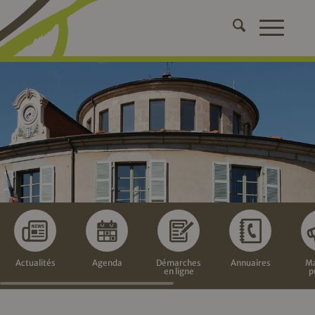
Actualités
Agenda
Démarches
Annuaires
Ma
en ligne
p