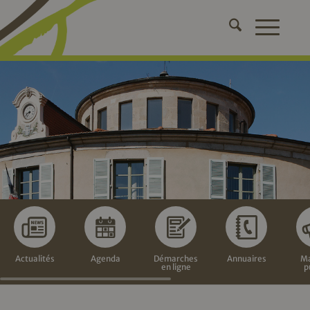
Actualités
Agenda
Démarches
Annuaires
Ma
en ligne
p