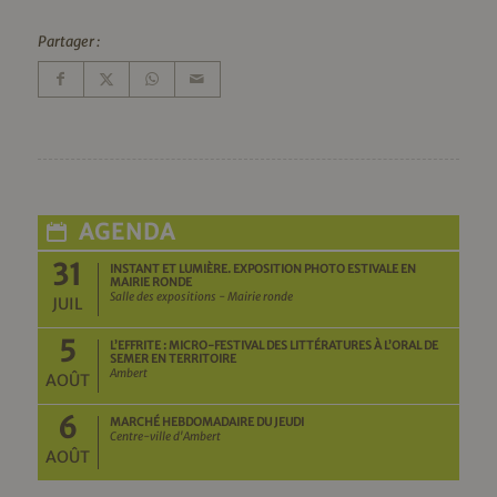
Partager :
AGENDA
31
INSTANT ET LUMIÈRE. EXPOSITION PHOTO ESTIVALE EN
MAIRIE RONDE
Salle des expositions - Mairie ronde
JUIL
5
L’EFFRITE : MICRO-FESTIVAL DES LITTÉRATURES À L’ORAL DE
SEMER EN TERRITOIRE
Ambert
AOÛT
6
MARCHÉ HEBDOMADAIRE DU JEUDI
Centre-ville d'Ambert
AOÛT