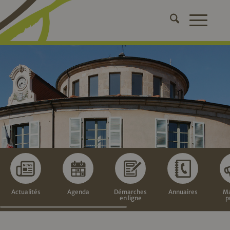
Actualités
Agenda
Démarches
Annuaires
Ma
en ligne
p