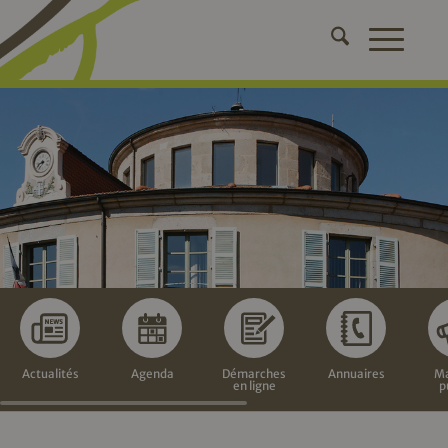
Actualités
Agenda
Démarches
Annuaires
Ma
en ligne
p