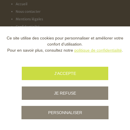
Accueil
Nous contacter
Mentions légales
Confidentialité
Ce site utilise des cookies pour personnaliser et améliorer votre
NOS LABELS
confort d'utilisation.
Pour en savoir plus, consultez notre
politique de confidentialité
.
NOS FINANCEURS
J'ACCEPTE
JE REFUSE
PERSONNALISER
© Copyright - Ville d'Ambert