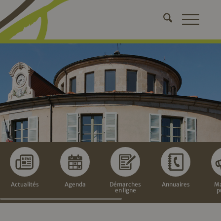
Actualités
Agenda
Démarches
Annuaires
Ma
en ligne
p