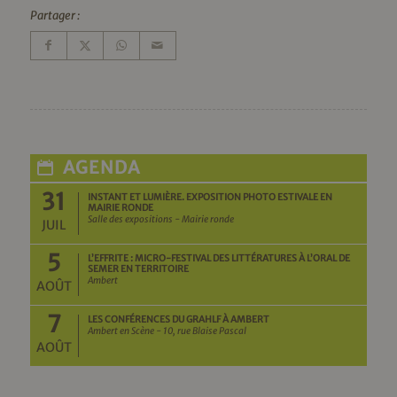
Partager :
AGENDA
31
INSTANT ET LUMIÈRE. EXPOSITION PHOTO ESTIVALE EN
MAIRIE RONDE
Salle des expositions - Mairie ronde
JUIL
5
L’EFFRITE : MICRO-FESTIVAL DES LITTÉRATURES À L’ORAL DE
SEMER EN TERRITOIRE
Ambert
AOÛT
7
LES CONFÉRENCES DU GRAHLF À AMBERT
Ambert en Scène - 10, rue Blaise Pascal
AOÛT