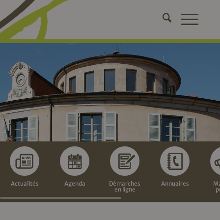
Actualités
Agenda
Démarches
Annuaires
Ma
en ligne
p