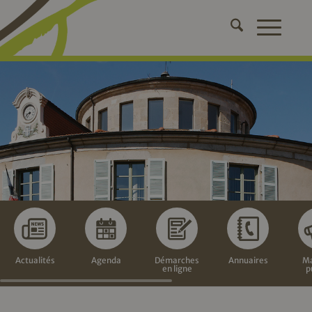
Actualités
Agenda
Démarches
Annuaires
Ma
en ligne
p