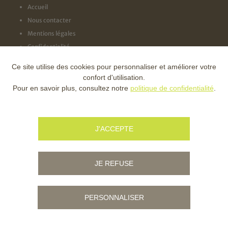
Accueil
Nous contacter
Mentions légales
Confidentialité
Ce site utilise des cookies pour personnaliser et améliorer votre
NOS LABELS
confort d'utilisation.
Pour en savoir plus, consultez notre
politique de confidentialité
.
NOS FINANCEURS
J'ACCEPTE
JE REFUSE
PERSONNALISER
© Copyright - Ville d'Ambert