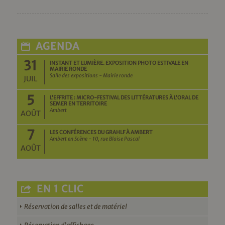
AGENDA
31
INSTANT ET LUMIÈRE. EXPOSITION PHOTO ESTIVALE EN
MAIRIE RONDE
Salle des expositions - Mairie ronde
JUIL
5
L’EFFRITE : MICRO-FESTIVAL DES LITTÉRATURES À L’ORAL DE
SEMER EN TERRITOIRE
Ambert
AOÛT
7
LES CONFÉRENCES DU GRAHLF À AMBERT
Ambert en Scène - 10, rue Blaise Pascal
AOÛT
EN 1 CLIC
Réservation de salles et de matériel