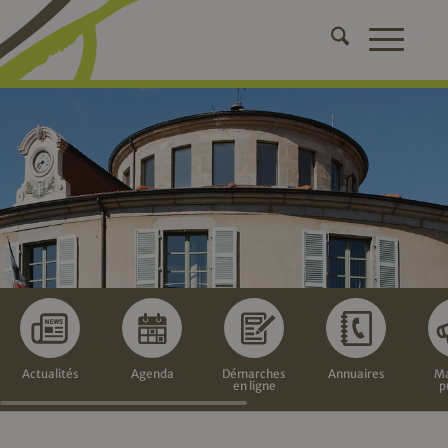
Actualités
Agenda
Démarches
Annuaires
Ma
en ligne
p