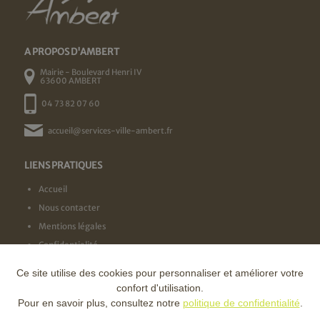
A PROPOS D'AMBERT
Mairie - Boulevard Henri IV
63600 AMBERT
04 73 82 07 60
accueil@services-ville-ambert.fr
LIENS PRATIQUES
Accueil
Nous contacter
Mentions légales
Confidentialité
Ce site utilise des cookies pour personnaliser et améliorer votre
NOS LABELS
confort d'utilisation.
Pour en savoir plus, consultez notre
politique de confidentialité
.