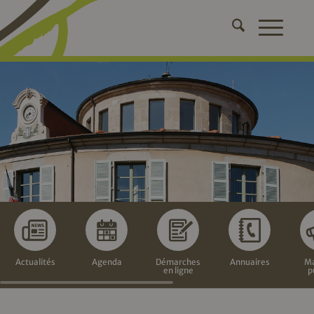
Actualités
Agenda
Démarches
Annuaires
Ma
en ligne
p