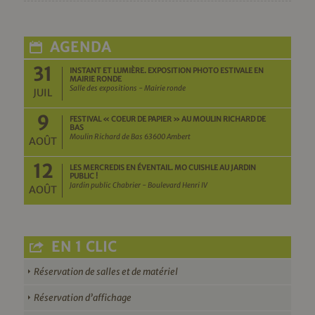
AGENDA
31
INSTANT ET LUMIÈRE. EXPOSITION PHOTO ESTIVALE EN
MAIRIE RONDE
Salle des expositions - Mairie ronde
JUIL
9
FESTIVAL « COEUR DE PAPIER » AU MOULIN RICHARD DE
BAS
Moulin Richard de Bas 63600 Ambert
AOÛT
12
LES MERCREDIS EN ÉVENTAIL. MO CUISHLE AU JARDIN
PUBLIC !
Jardin public Chabrier - Boulevard Henri IV
AOÛT
EN 1 CLIC
Réservation de salles et de matériel
Réservation d’affichage