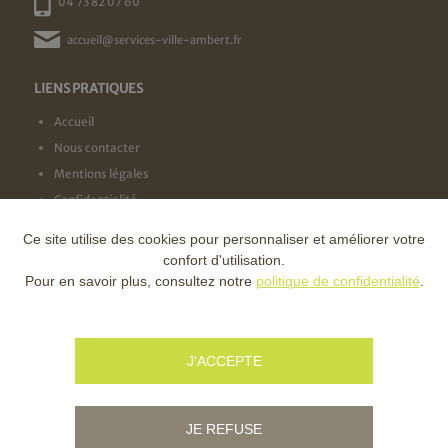
04 73 82 07 60
accueil@services-ville-ambert.fr
LIENS PRATIQUES
Accueil
Nous contacter
Mentions légales
Confidentialité
Ce site utilise des cookies pour personnaliser et améliorer votre
NOS LABELS
confort d'utilisation.
Pour en savoir plus, consultez notre
politique de confidentialité
.
NOS FINANCEURS
J'ACCEPTE
JE REFUSE