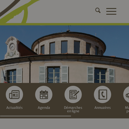
Actualités
Agenda
Démarches
Annuaires
Ma
en ligne
p