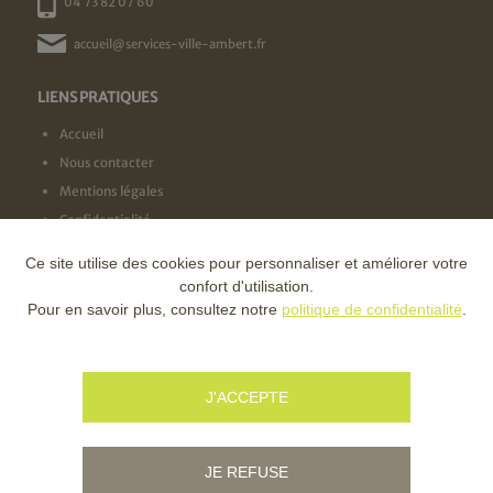
04 73 82 07 60
accueil@services-ville-ambert.fr
LIENS PRATIQUES
Accueil
Nous contacter
Mentions légales
Confidentialité
Ce site utilise des cookies pour personnaliser et améliorer votre
NOS LABELS
confort d'utilisation.
Pour en savoir plus, consultez notre
politique de confidentialité
.
NOS FINANCEURS
J'ACCEPTE
JE REFUSE