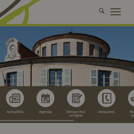
Actualités
Agenda
Démarches
Annuaires
Ma
en ligne
p