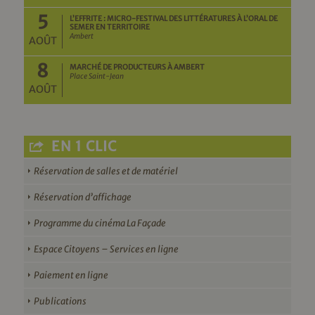
5
L’EFFRITE : MICRO-FESTIVAL DES LITTÉRATURES À L’ORAL DE
SEMER EN TERRITOIRE
Ambert
AOÛT
8
MARCHÉ DE PRODUCTEURS À AMBERT
Place Saint-Jean
AOÛT
EN 1 CLIC
Réservation de salles et de matériel
Réservation d’affichage
Programme du cinéma La Façade
Espace Citoyens – Services en ligne
Paiement en ligne
Publications