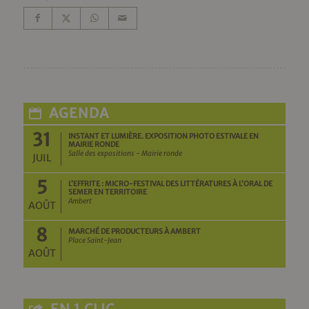
AGENDA
31
INSTANT ET LUMIÈRE. EXPOSITION PHOTO ESTIVALE EN
MAIRIE RONDE
Salle des expositions - Mairie ronde
JUIL
5
L’EFFRITE : MICRO-FESTIVAL DES LITTÉRATURES À L’ORAL DE
SEMER EN TERRITOIRE
Ambert
AOÛT
8
MARCHÉ DE PRODUCTEURS À AMBERT
Place Saint-Jean
AOÛT