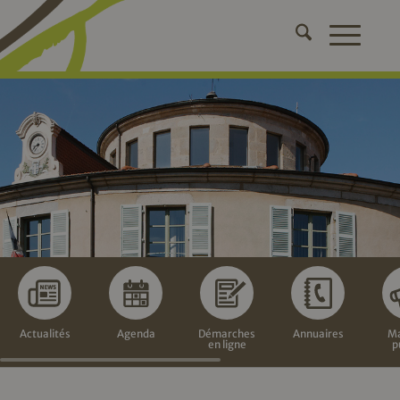
Actualités
Agenda
Démarches
Annuaires
Ma
en ligne
p