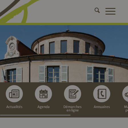
Actualités
Agenda
Démarches
Annuaires
Ma
en ligne
p