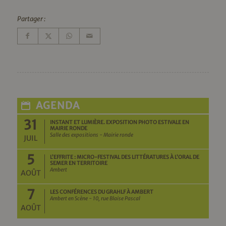
Partager :
AGENDA
31
INSTANT ET LUMIÈRE. EXPOSITION PHOTO ESTIVALE EN
MAIRIE RONDE
Salle des expositions - Mairie ronde
JUIL
5
L’EFFRITE : MICRO-FESTIVAL DES LITTÉRATURES À L’ORAL DE
SEMER EN TERRITOIRE
Ambert
AOÛT
7
LES CONFÉRENCES DU GRAHLF À AMBERT
Ambert en Scène - 10, rue Blaise Pascal
AOÛT