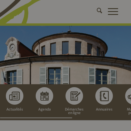
Actualités
Agenda
Démarches
Annuaires
Ma
en ligne
p