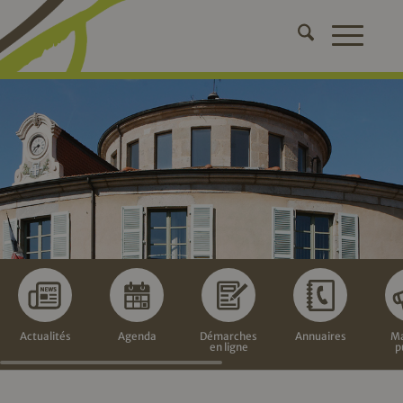
Actualités
Agenda
Démarches
Annuaires
Ma
en ligne
p