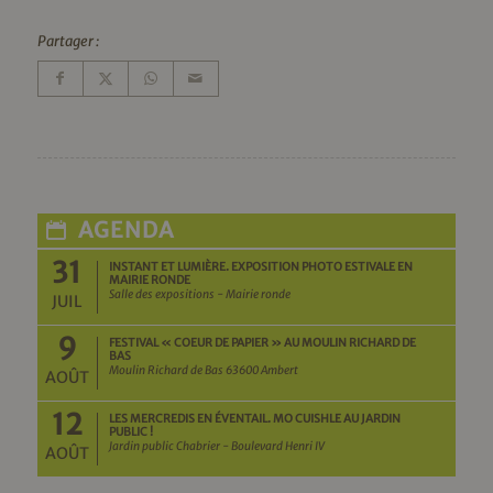
Partager :
AGENDA
31
INSTANT ET LUMIÈRE. EXPOSITION PHOTO ESTIVALE EN
MAIRIE RONDE
Salle des expositions - Mairie ronde
JUIL
9
FESTIVAL « COEUR DE PAPIER » AU MOULIN RICHARD DE
BAS
Moulin Richard de Bas 63600 Ambert
AOÛT
12
LES MERCREDIS EN ÉVENTAIL. MO CUISHLE AU JARDIN
PUBLIC !
Jardin public Chabrier - Boulevard Henri IV
AOÛT