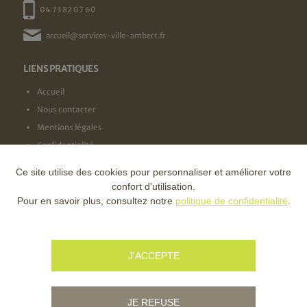
04 73 82 07 60
accueil@services-ville-ambert.fr
LIENS PRATIQUES
Accueil
Nous contacter
Mentions légales
Confidentialité
Ce site utilise des cookies pour personnaliser et améliorer votre
NOS LABELS
confort d'utilisation.
Pour en savoir plus, consultez notre
politique de confidentialité
.
NOS FINANCEURS
J'ACCEPTE
JE REFUSE