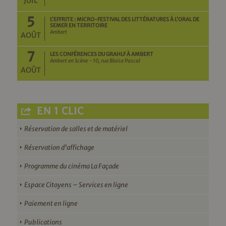
JUIL
5
L’EFFRITE : MICRO-FESTIVAL DES LITTÉRATURES À L’ORAL DE
SEMER EN TERRITOIRE
Ambert
AOÛT
7
LES CONFÉRENCES DU GRAHLF À AMBERT
Ambert en Scène - 10, rue Blaise Pascal
AOÛT
EN 1 CLIC
Réservation de salles et de matériel
Réservation d’affichage
Programme du cinéma La Façade
Espace Citoyens – Services en ligne
Paiement en ligne
Publications