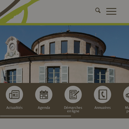
Actualités
Agenda
Démarches
Annuaires
Ma
en ligne
p