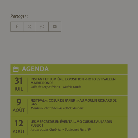
Partager :
AGENDA
31
INSTANT ET LUMIÈRE. EXPOSITION PHOTO ESTIVALE EN
MAIRIE RONDE
Salle des expositions - Mairie ronde
JUIL
9
FESTIVAL « COEUR DE PAPIER » AU MOULIN RICHARD DE
BAS
Moulin Richard de Bas 63600 Ambert
AOÛT
12
LES MERCREDIS EN ÉVENTAIL. MO CUISHLE AU JARDIN
PUBLIC !
Jardin public Chabrier - Boulevard Henri IV
AOÛT