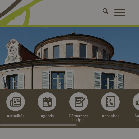
Actualités
Agenda
Démarches
Annuaires
Ma
en ligne
p