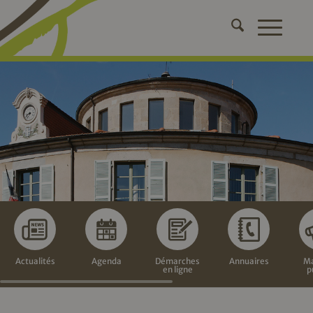
Actualités
Agenda
Démarches
Annuaires
Ma
en ligne
p