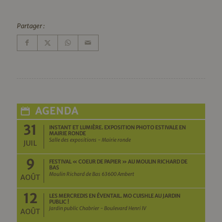
Partager :
AGENDA
31
INSTANT ET LUMIÈRE. EXPOSITION PHOTO ESTIVALE EN
MAIRIE RONDE
Salle des expositions - Mairie ronde
JUIL
9
FESTIVAL « COEUR DE PAPIER » AU MOULIN RICHARD DE
BAS
Moulin Richard de Bas 63600 Ambert
AOÛT
12
LES MERCREDIS EN ÉVENTAIL. MO CUISHLE AU JARDIN
PUBLIC !
Jardin public Chabrier - Boulevard Henri IV
AOÛT