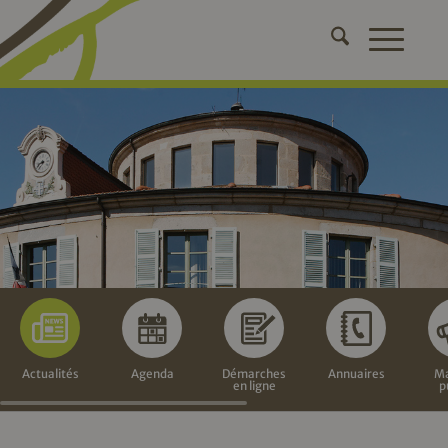
Actualités
Agenda
Démarches
Annuaires
Ma
en ligne
p