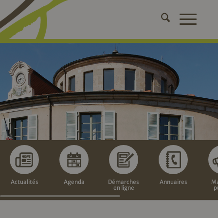
Actualités
Agenda
Démarches
Annuaires
Ma
en ligne
p