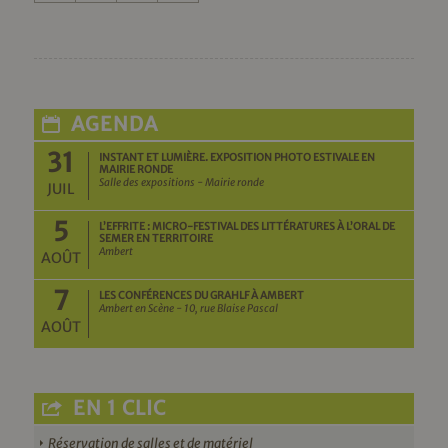
AGENDA
31
INSTANT ET LUMIÈRE. EXPOSITION PHOTO ESTIVALE EN
MAIRIE RONDE
Salle des expositions - Mairie ronde
JUIL
5
L’EFFRITE : MICRO-FESTIVAL DES LITTÉRATURES À L’ORAL DE
SEMER EN TERRITOIRE
Ambert
AOÛT
7
LES CONFÉRENCES DU GRAHLF À AMBERT
Ambert en Scène - 10, rue Blaise Pascal
AOÛT
EN 1 CLIC
Réservation de salles et de matériel