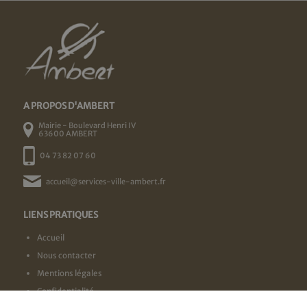
A PROPOS D'AMBERT
Mairie - Boulevard Henri IV
63600 AMBERT
04 73 82 07 60
accueil@services-ville-ambert.fr
LIENS PRATIQUES
Accueil
Nous contacter
Mentions légales
Confidentialité