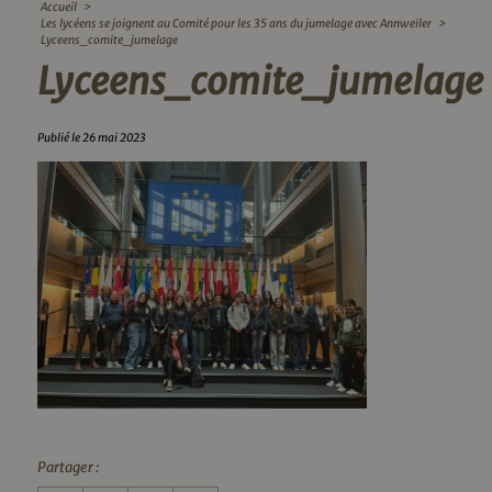
Accueil
>
Les lycéens se joignent au Comité pour les 35 ans du jumelage avec Annweiler
>
Lyceens_comite_jumelage
Lyceens_comite_jumelage
Publié le 26 mai 2023
Partager :