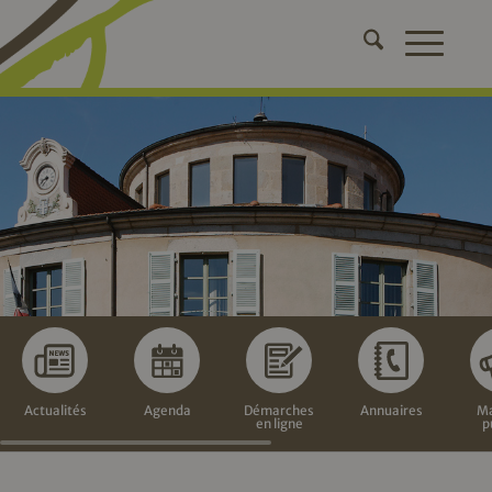
Actualités
Agenda
Démarches
Annuaires
Ma
en ligne
p