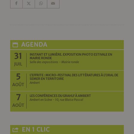
AGENDA
31
INSTANT ET LUMIÈRE. EXPOSITION PHOTO ESTIVALE EN
MAIRIE RONDE
Salle des expositions - Mairie ronde
JUIL
5
L’EFFRITE : MICRO-FESTIVAL DES LITTÉRATURES À L’ORAL DE
SEMER EN TERRITOIRE
Ambert
AOÛT
7
LES CONFÉRENCES DU GRAHLF À AMBERT
Ambert en Scène - 10, rue Blaise Pascal
AOÛT
EN 1 CLIC