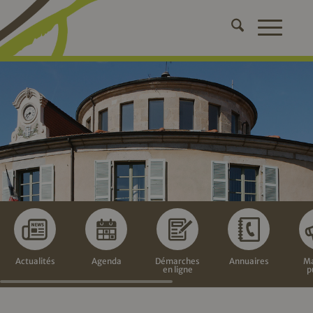
Actualités
Agenda
Démarches
Annuaires
Ma
en ligne
p