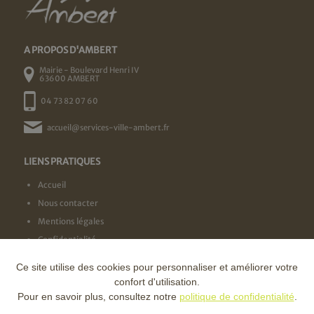
A PROPOS D'AMBERT
Mairie - Boulevard Henri IV
63600 AMBERT
04 73 82 07 60
accueil@services-ville-ambert.fr
LIENS PRATIQUES
Accueil
Nous contacter
Mentions légales
Confidentialité
Ce site utilise des cookies pour personnaliser et améliorer votre
NOS LABELS
confort d'utilisation.
Pour en savoir plus, consultez notre
politique de confidentialité
.