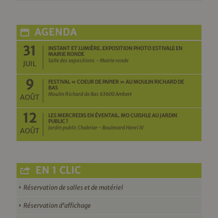
AGENDA
31
INSTANT ET LUMIÈRE. EXPOSITION PHOTO ESTIVALE EN
MAIRIE RONDE
Salle des expositions - Mairie ronde
JUIL
9
FESTIVAL « COEUR DE PAPIER » AU MOULIN RICHARD DE
BAS
Moulin Richard de Bas 63600 Ambert
AOÛT
12
LES MERCREDIS EN ÉVENTAIL. MO CUISHLE AU JARDIN
PUBLIC !
Jardin public Chabrier - Boulevard Henri IV
AOÛT
EN 1 CLIC
Réservation de salles et de matériel
Réservation d’affichage