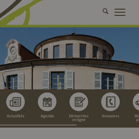
Actualités
Agenda
Démarches
Annuaires
Ma
en ligne
p