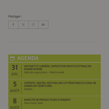
Partager :
AGENDA
31
INSTANT ET LUMIÈRE. EXPOSITION PHOTO ESTIVALE EN
MAIRIE RONDE
Salle des expositions - Mairie ronde
JUIL
5
L’EFFRITE : MICRO-FESTIVAL DES LITTÉRATURES À L’ORAL DE
SEMER EN TERRITOIRE
Ambert
AOÛT
8
MARCHÉ DE PRODUCTEURS À AMBERT
Place Saint-Jean
AOÛT