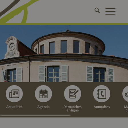
Actualités
Agenda
Démarches
Annuaires
Ma
en ligne
p