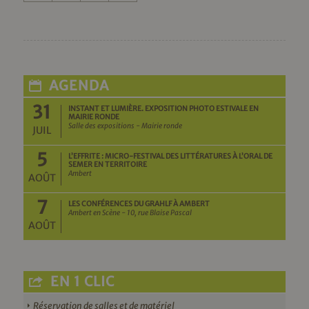
AGENDA
31
INSTANT ET LUMIÈRE. EXPOSITION PHOTO ESTIVALE EN
MAIRIE RONDE
Salle des expositions - Mairie ronde
JUIL
5
L’EFFRITE : MICRO-FESTIVAL DES LITTÉRATURES À L’ORAL DE
SEMER EN TERRITOIRE
Ambert
AOÛT
7
LES CONFÉRENCES DU GRAHLF À AMBERT
Ambert en Scène - 10, rue Blaise Pascal
AOÛT
EN 1 CLIC
Réservation de salles et de matériel