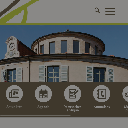
Actualités
Agenda
Démarches
Annuaires
Ma
en ligne
p