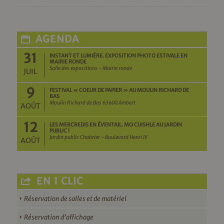
AGENDA
31
INSTANT ET LUMIÈRE. EXPOSITION PHOTO ESTIVALE EN
MAIRIE RONDE
Salle des expositions - Mairie ronde
JUIL
9
FESTIVAL « COEUR DE PAPIER » AU MOULIN RICHARD DE
BAS
Moulin Richard de Bas 63600 Ambert
AOÛT
12
LES MERCREDIS EN ÉVENTAIL. MO CUISHLE AU JARDIN
PUBLIC !
Jardin public Chabrier - Boulevard Henri IV
AOÛT
EN 1 CLIC
Réservation de salles et de matériel
Réservation d’affichage