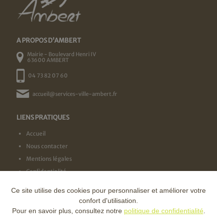
A PROPOS D'AMBERT
Mairie - Boulevard Henri IV
63600 AMBERT
04 73 82 07 60
accueil@services-ville-ambert.fr
LIENS PRATIQUES
Accueil
Nous contacter
Mentions légales
Confidentialité
Ce site utilise des cookies pour personnaliser et améliorer votre
NOS LABELS
confort d'utilisation.
Pour en savoir plus, consultez notre
politique de confidentialité
.