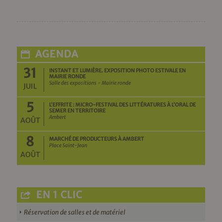
AGENDA
31
INSTANT ET LUMIÈRE. EXPOSITION PHOTO ESTIVALE EN
MAIRIE RONDE
Salle des expositions - Mairie ronde
JUIL
5
L’EFFRITE : MICRO-FESTIVAL DES LITTÉRATURES À L’ORAL DE
SEMER EN TERRITOIRE
Ambert
AOÛT
8
MARCHÉ DE PRODUCTEURS À AMBERT
Place Saint-Jean
AOÛT
EN 1 CLIC
Réservation de salles et de matériel