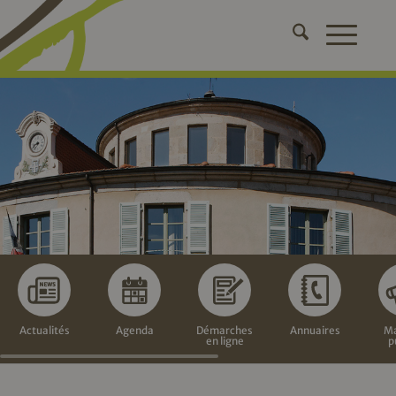
Actualités
Agenda
Démarches
Annuaires
Ma
en ligne
p