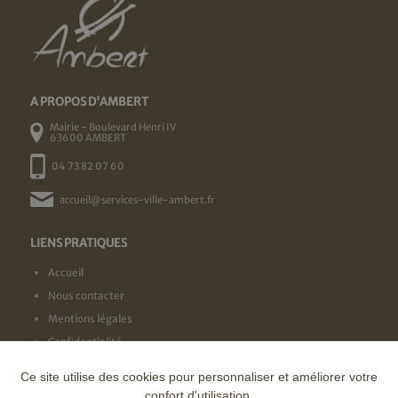
A PROPOS D'AMBERT
Mairie - Boulevard Henri IV
63600 AMBERT
04 73 82 07 60
accueil@services-ville-ambert.fr
LIENS PRATIQUES
Accueil
Nous contacter
Mentions légales
Confidentialité
Ce site utilise des cookies pour personnaliser et améliorer votre
NOS LABELS
confort d'utilisation.