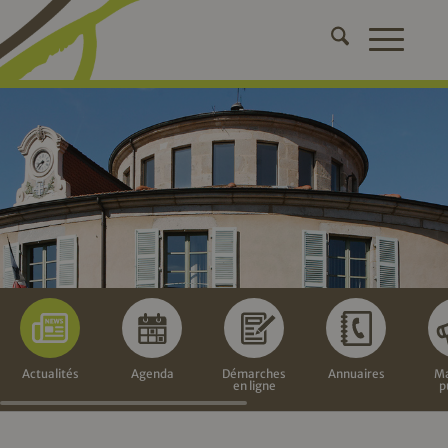
Actualités
Agenda
Démarches
Annuaires
Ma
en ligne
p