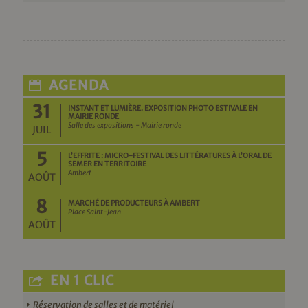
AGENDA
31
INSTANT ET LUMIÈRE. EXPOSITION PHOTO ESTIVALE EN
MAIRIE RONDE
Salle des expositions - Mairie ronde
JUIL
5
L’EFFRITE : MICRO-FESTIVAL DES LITTÉRATURES À L’ORAL DE
SEMER EN TERRITOIRE
Ambert
AOÛT
8
MARCHÉ DE PRODUCTEURS À AMBERT
Place Saint-Jean
AOÛT
EN 1 CLIC
Réservation de salles et de matériel