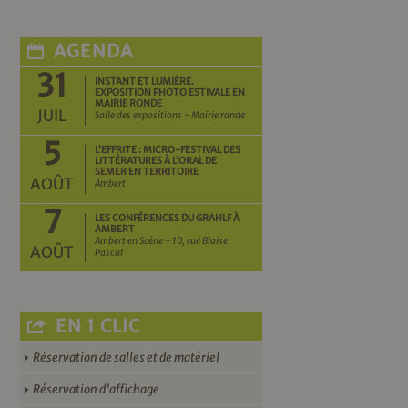
AGENDA
31
INSTANT ET LUMIÈRE.
EXPOSITION PHOTO ESTIVALE EN
MAIRIE RONDE
JUIL
Salle des expositions - Mairie ronde
5
L’EFFRITE : MICRO-FESTIVAL DES
LITTÉRATURES À L’ORAL DE
SEMER EN TERRITOIRE
AOÛT
Ambert
7
LES CONFÉRENCES DU GRAHLF À
AMBERT
Ambert en Scène - 10, rue Blaise
AOÛT
Pascal
EN 1 CLIC
Réservation de salles et de matériel
Réservation d’affichage