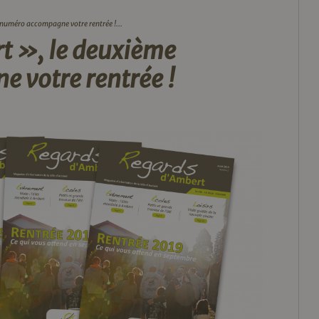
numéro accompagne votre rentrée !...
t », le deuxième
 votre rentrée !