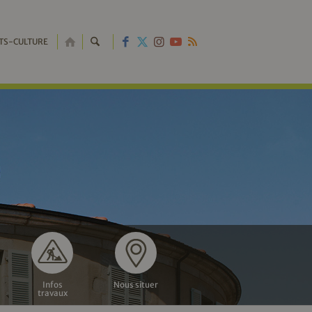
RETOUR
TS-CULTURE
À
L'ACCUEIL
Infos
Nous situer
travaux