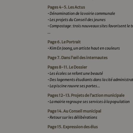
Pages 4-5. Les Actus
• Dénomination de la voirie communale
• Les projets du Conseil des jeunes
• Compostage : trois nouveaux sites favorisent le t
…
Page 6. Le Portrait
• Kim En Joong, un artiste haut en couleurs
Page 7. Dans l’œil des internautes
Pages 8-11. Le Dossier
• Les écoles se refont une beauté
• Des logements étudiants dans la cité administra
• La piscine rouvre ses portes…
Pages 12-13. Projets de l’action municipale
•
La mairie regroupe ses services à la population
Page 14. Au Conseil municipal
• Retour sur les délibérations
Page 15. Expression des élus