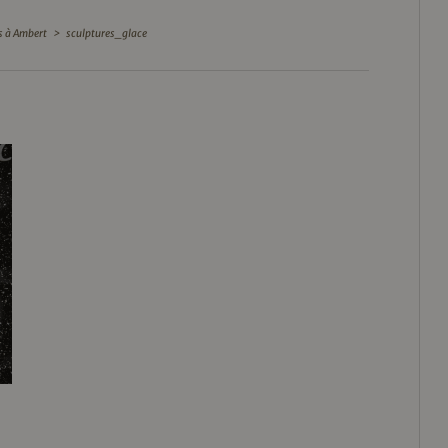
s à Ambert
>
sculptures_glace