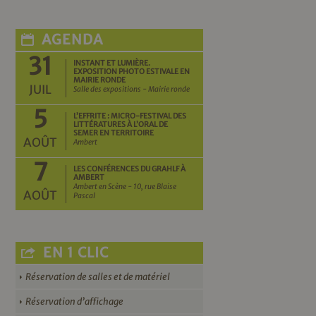
AGENDA
31
INSTANT ET LUMIÈRE.
EXPOSITION PHOTO ESTIVALE EN
MAIRIE RONDE
JUIL
Salle des expositions - Mairie ronde
5
L’EFFRITE : MICRO-FESTIVAL DES
LITTÉRATURES À L’ORAL DE
SEMER EN TERRITOIRE
AOÛT
Ambert
7
LES CONFÉRENCES DU GRAHLF À
AMBERT
Ambert en Scène - 10, rue Blaise
AOÛT
Pascal
EN 1 CLIC
Réservation de salles et de matériel
Réservation d’affichage