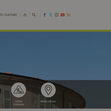
RETOUR
TS-CULTURE
À
L'ACCUEIL
Infos
Nous situer
travaux