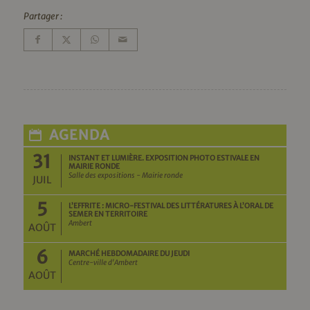
Partager :
AGENDA
31
INSTANT ET LUMIÈRE. EXPOSITION PHOTO ESTIVALE EN
MAIRIE RONDE
Salle des expositions - Mairie ronde
JUIL
5
L’EFFRITE : MICRO-FESTIVAL DES LITTÉRATURES À L’ORAL DE
SEMER EN TERRITOIRE
Ambert
AOÛT
6
MARCHÉ HEBDOMADAIRE DU JEUDI
Centre-ville d'Ambert
AOÛT