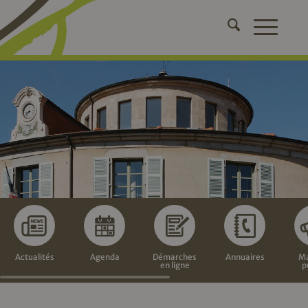
Actualités
Agenda
Démarches
Annuaires
Ma
en ligne
p