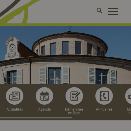
Actualités
Agenda
Démarches
Annuaires
Ma
en ligne
p