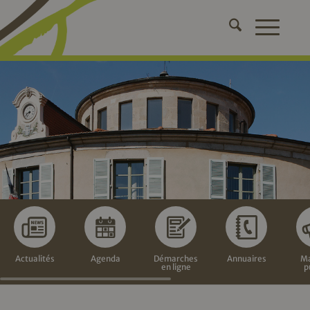
Actualités
Agenda
Démarches
Annuaires
Ma
en ligne
p